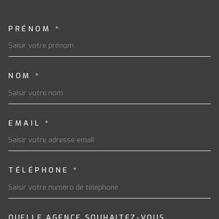
PRÉNOM *
TRAD_MELTEM_VOSCOORDON
NOM *
EMAIL *
TÉLÉPHONE *
QUELLE AGENCE SOUHAITEZ-VOUS