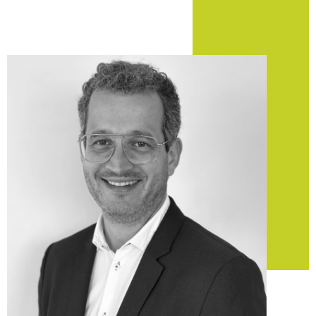
Pont-Saint-Martin et ses
alentours
Réaliser une transaction
immobilière à Pont-Saint-
Martin
Vous recherchez des logements ou des
terrains à vendre à
Pont-Saint-Martin
? Notre agence veille à analyser vos
besoins pour vous dénicher des propositions intéressantes
et en accord avec vos besoins.
En partenariat avec d’autres professionnels du domaine,