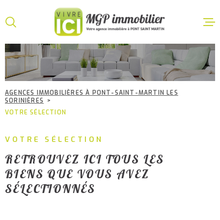
Aller
Aller
Aller
Aller
à
à
au
au
:
la
menu
contenu
VOTRE
recherche
principal
ACCUEI
RECHERCHE
VENTE
TYPE
AGENCES IMMOBILIÈRES À PONT-SAINT-MARTIN LES
D'OFFRE
ACHETER
SORINIÈRES
VOTRE SÉLECTION
LOCATI
TYPE
DE
TYPE DE BIEN
BIEN
VOTRE SÉLECTION
VILLE
GESTIO
RETROUVEZ ICI TOUS LES
LOCATI
BIENS QUE VOUS AVEZ
CHAMPS
SÉLECTIONNÉS
TEXTE
ESTIMA