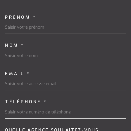
PRÉNOM *
TRAD_MELTEM_VOSCOORDON
NOM *
EMAIL *
TÉLÉPHONE *
QUELLE AGENCE SOUHAITEZ-VOUS