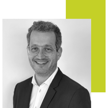
Pont-Saint-Martin et ses
alentours
Réaliser une transaction
immobilière à Pont-Saint-
Martin
Vous recherchez des logements ou des
terrains à vendre à
Pont-Saint-Martin
? Notre agence veille à analyser vos
besoins pour vous dénicher des propositions intéressantes
et en accord avec vos besoins.
En partenariat avec d’autres professionnels du domaine,