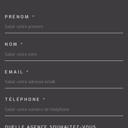
PRÉNOM *
TRAD_MELTEM_VOSCOORDON
NOM *
EMAIL *
TÉLÉPHONE *
QUELLE AGENCE SOUHAITEZ-VOUS