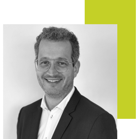
Pont-Saint-Martin et ses
alentours
Réaliser une transaction
immobilière à Pont-Saint-
Martin
Vous recherchez des logements ou des
terrains à vendre à
Pont-Saint-Martin
? Notre agence veille à analyser vos
besoins pour vous dénicher des propositions intéressantes
et en accord avec vos besoins.
En partenariat avec d’autres professionnels du domaine,