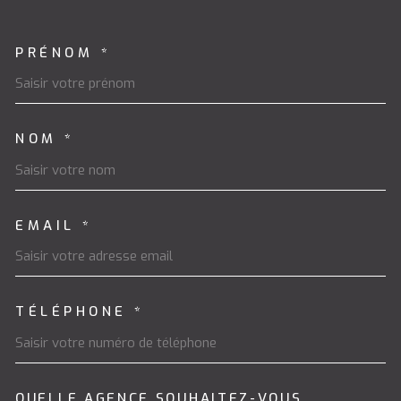
PRÉNOM *
TRAD_MELTEM_VOSCOORDON
NOM *
EMAIL *
TÉLÉPHONE *
QUELLE AGENCE SOUHAITEZ-VOUS