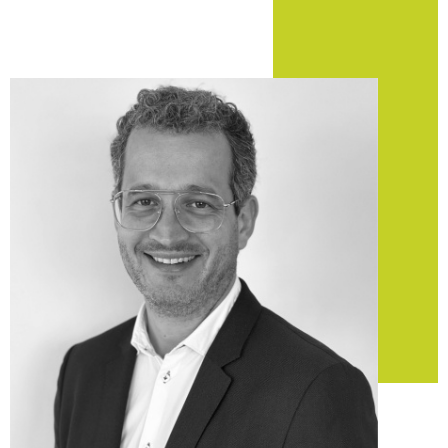
Pont-Saint-Martin et ses
alentours
Réaliser une transaction
immobilière à Pont-Saint-
Martin
Vous recherchez des logements ou des
terrains à vendre à
Pont-Saint-Martin
? Notre agence veille à analyser vos
besoins pour vous dénicher des propositions intéressantes
et en accord avec vos besoins.
En partenariat avec d’autres professionnels du domaine,