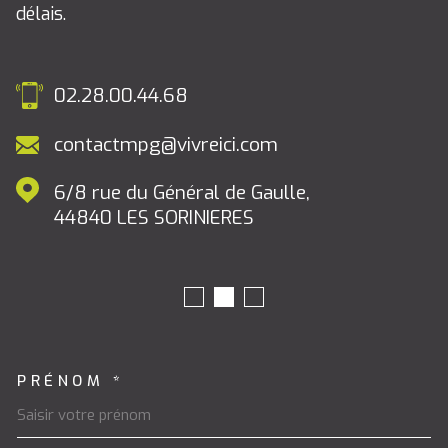
délais.
02.28.00.44.68
contactmpg@vivreici.com
6/8 rue du Général de Gaulle,
44840
LES SORINIERES
PRÉNOM *
TRAD_MELTEM_VOSCOORDON