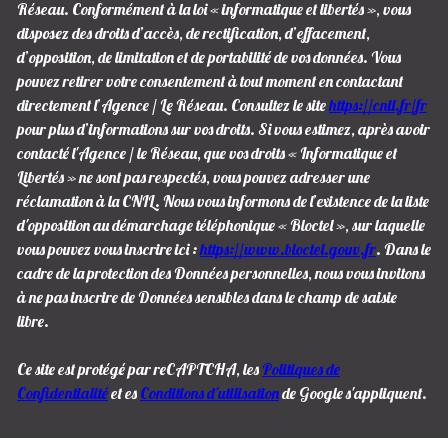
Réseau. Conformément à la loi « informatique et libertés », vous
disposez des droits d’accès, de rectification, d’effacement,
d’opposition, de limitation et de portabilité de vos données. Vous
pouvez retirer votre consentement à tout moment en contactant
directement l’Agence / Le Réseau. Consultez le site
https://cnil.fr/fr
pour plus d’informations sur vos droits. Si vous estimez, après avoir
contacté l'Agence / le Réseau, que vos droits « Informatique et
Libertés » ne sont pas respectés, vous pouvez adresser une
réclamation à la CNIL. Nous vous informons de l’existence de la liste
d'opposition au démarchage téléphonique « Bloctel », sur laquelle
vous pouvez vous inscrire ici :
https://www.bloctel.gouv.fr
. Dans le
cadre de la protection des Données personnelles, nous vous invitons
à ne pas inscrire de Données sensibles dans le champ de saisie
libre.
Ce site est protégé par reCAPTCHA, les
Politiques de
Confidentialité
et es
Conditions d'utilisation
de Google s'appliquent.