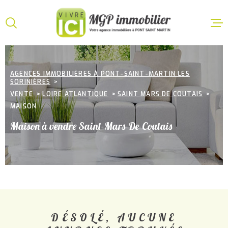
Aller
Aller
Aller
Aller
à
à
au
au
:
la
menu
contenu
VOTRE
recherche
principal
ACCUEI
RECHERCHE
AGENCES IMMOBILIÈRES À PONT-SAINT-MARTIN LES
SORINIÈRES
VENTE
TYPE
VENTE
LOIRE ATLANTIQUE
SAINT MARS DE COUTAIS
D'OFFRE
ACHETER
MAISON
LOCATI
TYPE
Maison à vendre Saint-Mars-De-Coutais
DE
TYPE DE BIEN
BIEN
VILLE
GESTIO
LOCATI
CHAMPS
TEXTE
ESTIMA
DÉSOLÉ, AUCUNE
CHAMPS
TEXTE