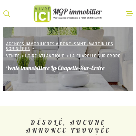
Aller
Aller
Aller
Aller
à
à
au
au
:
la
menu
contenu
VOTRE
recherche
principal
ACCUEI
RECHERCHE
AGENCES IMMOBILIÈRES À PONT-SAINT-MARTIN LES
SORINIÈRES
VENTE
TYPE
VENTE
LOIRE ATLANTIQUE
LA CHAPELLE SUR ERDRE
D'OFFRE
ACHETER
Vente immobilière La-Chapelle-Sur-Erdre
LOCATI
TYPE
DE
TYPE DE BIEN
BIEN
VILLE
GESTIO
LOCATI
CHAMPS
TEXTE
ESTIMA
DÉSOLÉ, AUCUNE
ANNONCE TROUVÉE
CHAMPS
TEXTE