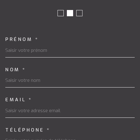
PRÉNOM *
TRAD_MELTEM_VOSCOORDON
NOM *
EMAIL *
TÉLÉPHONE *