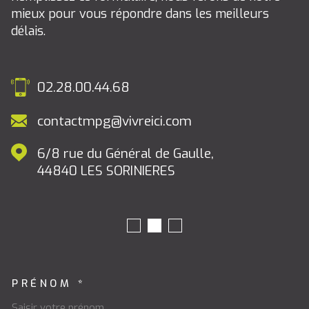
mieux pour vous répondre dans les meilleurs
délais.
02.28.00.44.68
contactmpg@vivreici.com
6/8 rue du Général de Gaulle,
44840
LES SORINIERES
PRÉNOM *
TRAD_MELTEM_VOSCOORDON