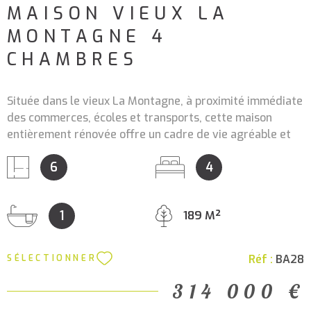
MAISON VIEUX LA
MONTAGNE 4
CHAMBRES
Située dans le vieux La Montagne, à proximité immédiate
des commerces, écoles et transports, cette maison
entièrement rénovée offre un cadre de vie agréable et
fonctionnel pour toute la famille. Dès l'entrée, vous
6
4
découvrirez une belle pièce de vie chaleureuse avec sa
cuisine ouverte aménagée et équipée, idéale pour les
moments du quotidien. Une arrière-cuisine et un WC
1
189 M²
complètent le rez-de-chaussée. À l'étage, le grand palier
dessert 4 chambres, une salle de bains avec douche et
baignoire ainsi qu'un second WC. À l'extérieur, le jardin
Réf :
BA28
SÉLECTIONNER
clos permet de profiter pleinement des beaux jours. Un
garage et son sous-sol ainsi qu' un bâtiment à rénover
314 000 €
viennent compléter l'ensemble, avec de nombreuses