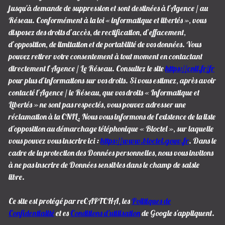
jusqu'à demande de suppression et sont destinées à l'Agence / au
Réseau. Conformément à la loi « informatique et libertés », vous
disposez des droits d’accès, de rectification, d’effacement,
d’opposition, de limitation et de portabilité de vos données. Vous
pouvez retirer votre consentement à tout moment en contactant
directement l’Agence / Le Réseau. Consultez le site
https://cnil.fr/fr
pour plus d’informations sur vos droits. Si vous estimez, après avoir
contacté l'Agence / le Réseau, que vos droits « Informatique et
Libertés » ne sont pas respectés, vous pouvez adresser une
réclamation à la CNIL. Nous vous informons de l’existence de la liste
d'opposition au démarchage téléphonique « Bloctel », sur laquelle
vous pouvez vous inscrire ici :
https://www.bloctel.gouv.fr
. Dans le
cadre de la protection des Données personnelles, nous vous invitons
à ne pas inscrire de Données sensibles dans le champ de saisie
libre.
Ce site est protégé par reCAPTCHA, les
Politiques de
Confidentialité
et es
Conditions d'utilisation
de Google s'appliquent.