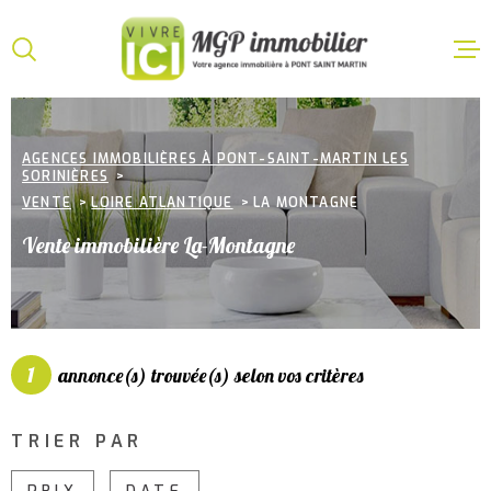
Aller
Aller
Aller
Aller
à
à
au
au
:
la
menu
contenu
VOTRE
recherche
principal
ACCUEI
RECHERCHE
AGENCES IMMOBILIÈRES À PONT-SAINT-MARTIN LES
SORINIÈRES
VENTE
TYPE
VENTE
LOIRE ATLANTIQUE
LA MONTAGNE
D'OFFRE
ACHETER
Vente immobilière La-Montagne
LOCATI
TYPE
DE
TYPE DE BIEN
BIEN
VILLE
GESTIO
LOCATI
1
annonce(s) trouvée(s) selon vos critères
CHAMPS
TEXTE
ESTIMA
TRIER PAR
CHAMPS
TEXTE