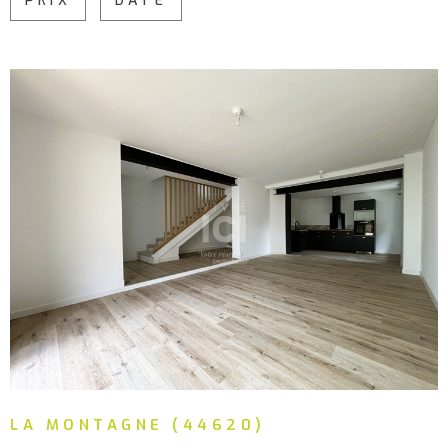
PRIX
DATE
PLUS DE CRITÈRES
ALERTE
MAIL
CHAMPS
RECHERCHER
TEXTE
RÉFÉRENCE
CONTA
VOIR LE BIEN
LA MONTAGNE (44620)