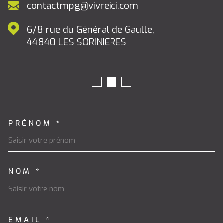
contactmpg@vivreici.com
6/8 rue du Général de Gaulle,
44840
LES SORINIERES
PRÉNOM *
TRAD_MELTEM_VOSCOORDON
NOM *
EMAIL *