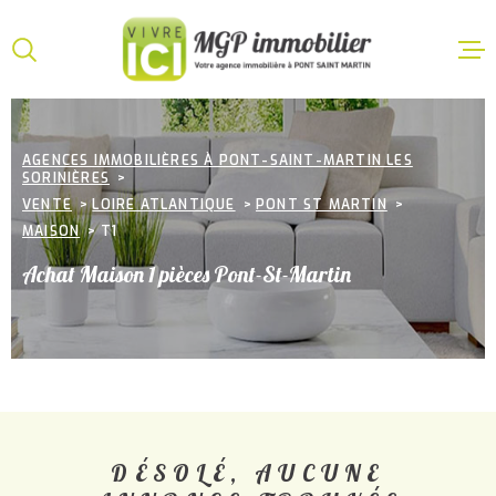
Aller
Aller
Aller
Aller
à
à
au
au
:
la
menu
contenu
VOTRE
recherche
principal
ACCUEI
RECHERCHE
AGENCES IMMOBILIÈRES À PONT-SAINT-MARTIN LES
SORINIÈRES
VENTE
TYPE
VENTE
LOIRE ATLANTIQUE
PONT ST MARTIN
D'OFFRE
ACHETER
MAISON
T1
LOCATI
TYPE
Achat Maison 1 pièces Pont-St-Martin
DE
TYPE DE BIEN
BIEN
VILLE
GESTIO
LOCATI
CHAMPS
TEXTE
ESTIMA
DÉSOLÉ, AUCUNE
CHAMPS
TEXTE