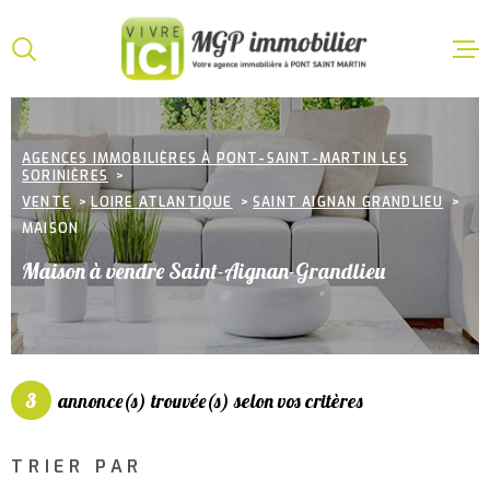
Aller
Aller
Aller
Aller
à
à
au
au
:
la
menu
contenu
VOTRE
recherche
principal
ACCUEI
RECHERCHE
AGENCES IMMOBILIÈRES À PONT-SAINT-MARTIN LES
SORINIÈRES
VENTE
TYPE
VENTE
LOIRE ATLANTIQUE
SAINT AIGNAN GRANDLIEU
D'OFFRE
ACHETER
MAISON
LOCATI
TYPE
Maison à vendre Saint-Aignan-Grandlieu
DE
TYPE DE BIEN
BIEN
VILLE
GESTIO
LOCATI
3
annonce(s) trouvée(s) selon vos critères
CHAMPS
TEXTE
ESTIMA
TRIER PAR
CHAMPS
TEXTE