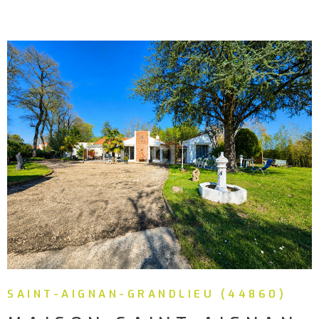
d'eau, WC, et une mezzanine offrant de nombreuses
possibilités, chambre supplémentaire, espace
professionnel, ou accueil d'un proche en toute
autonomie. Côté extérieur, profitez d'un jardin sans vis-
à-vis, entièrement clôturé, parfait pour savourer des
moments de détente en toute intimité. Pour compléter
ce bien, vous disposerez de deux garages, dont un
spécialement adapté pour accueillir un camping-car, ainsi
que de nombreux espaces de stockage. Une maison
VOIR LE BIEN
fonctionnelle, lumineuse et aux multiples possibilités,
idéale pour une vie de famille sereine ou un projet
professionnel à domicile. Envie d'en savoir plus ? Une
visite pour découvrir tous ses atouts vous permettra de
mieux vous projeter ! Pour plus d'informations, contactez
Élodie MONNIER. (4.81 % d'honoraires TTC à la charge de
l'acquéreur.) Les informations sur les risques auxquels
ce bien est exposé sont disponibles sur le site Géorisques
SAINT-AIGNAN-GRANDLIEU (44860)