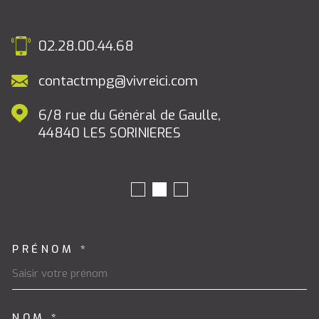
02.28.00.44.68
contactmpg@vivreici.com
6/8 rue du Général de Gaulle,
44840
LES SORINIERES
PRÉNOM *
TRAD_MELTEM_VOSCOORDON
NOM *