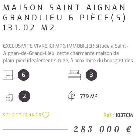
MAISON SAINT AIGNAN
GRANDLIEU 6 PIÈCE(S)
131.02 M2
EXCLUSIVITE VIVRE ICI MPG IMMOBILIER Située à Saint-
Aignan-de-Grand-Lieu, cette charmante maison de
plain-pied idéalement située, à proximité du bourg et des
transports SEMITAN, offrant un cadre de vie pratique et
6
3
agréable. La maison offre une agréable pièce de vie
baignée de lumière, ouverte sur une cuisine aménagée et
entièrement équipée. Une cheminée avec insert vient
2
779 M²
compléter cet espace, idéale pour partager des
moments chaleureux en famille. Coté nuit, vous
trouverez trois chambres confortables, ainsi qu'une salle
Réf :
1037EM
SÉLECTIONNER
de jeux ou bureau, idéale pour le télétravail ou les loisirs.
Une salle d'eau et d'un WC séparé complète cet espace.
283 000 €
Un véritable atout : un espace indépendant avec salle