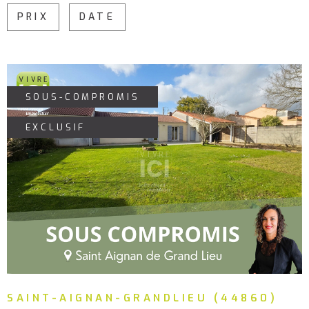
PLUS DE CRITÈRES
ALERTE
PRIX
DATE
MAIL
CHAMPS
RECHERCHER
TEXTE
RÉFÉRENCE
CONTA
SOUS-COMPROMIS
EXCLUSIF
VOIR LE BIEN
SAINT-AIGNAN-GRANDLIEU (44860)