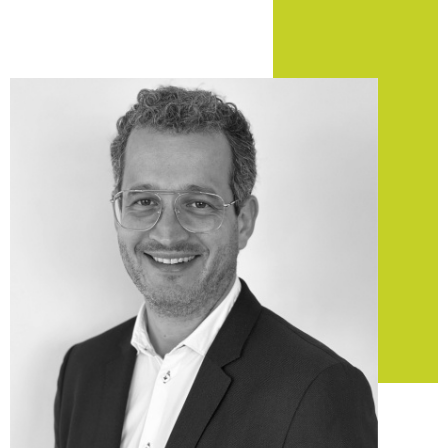
Pont-Saint-Martin et ses
alentours
Réaliser une transaction
immobilière à Pont-Saint-
Martin
Vous recherchez des logements ou des
terrains à vendre à
Pont-Saint-Martin
? Notre agence veille à analyser vos
besoins pour vous dénicher des propositions intéressantes
et en accord avec vos besoins.
En partenariat avec d’autres professionnels du domaine,