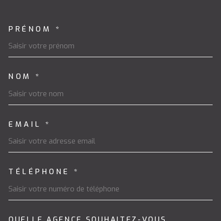
PRÉNOM *
TRAD_MELTEM_VOSCOORDON
NOM *
EMAIL *
TÉLÉPHONE *
QUELLE AGENCE SOUHAITEZ-VOUS