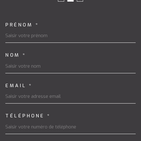
PRÉNOM *
TRAD_MELTEM_VOSCOORDON
NOM *
EMAIL *
TÉLÉPHONE *