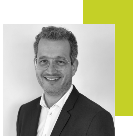
Pont-Saint-Martin et ses
alentours
Réaliser une transaction
immobilière à Pont-Saint-
Martin
Vous recherchez des logements ou des
terrains à vendre à
Pont-Saint-Martin
? Notre agence veille à analyser vos
besoins pour vous dénicher des propositions intéressantes
et en accord avec vos besoins.
En partenariat avec d’autres professionnels du domaine,